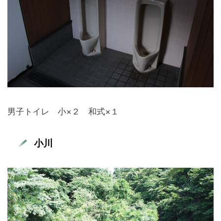
男子トイレ 小×２ 和式×１
小川