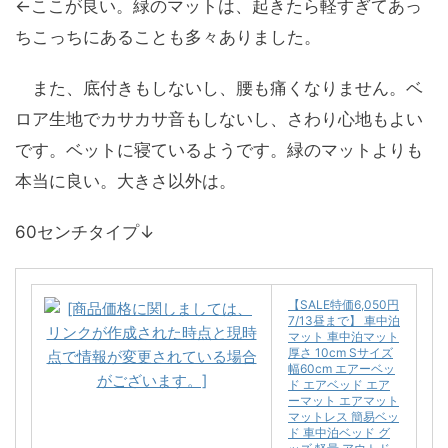
←ここが良い。緑のマットは、起きたら軽すぎてあっ
ちこっちにあることも多々ありました。
また、底付きもしないし、腰も痛くなりません。ベ
ロア生地でカサカサ音もしないし、さわり心地もよい
です。ベットに寝ているようです。緑のマットよりも
本当に良い。大きさ以外は。
60センチタイプ↓
【SALE特価6,050円
7/13昼まで】 車中泊
マット 車中泊マット
厚さ 10cm Sサイズ
幅60cm エアーベッ
ド エアベッド エア
ーマット エアマット
マットレス 簡易ベッ
ド 車中泊ベッド グ