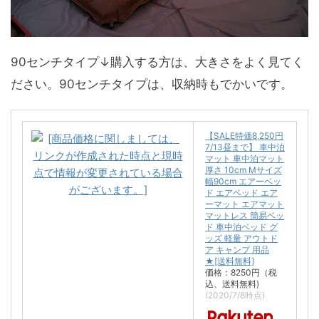
90センチタイプ↓購入する方は、大きさをよく見てく
ださい。90センチタイプは、収納時もでかいです。
【SALE特価8,250円
7/13昼まで】 車中泊
マット 車中泊マット
厚さ 10cm Mサイズ
幅90cm エアーベッ
ド エアベッド エア
ーマット エアマット
マットレス 簡易ベッ
ド 車中泊ベッド グ
ッズ 軽量 アウトド
ア キャンプ 用品
★[送料無料]
価格：8250円（税
込、送料無料)
(2020/7/8時点)